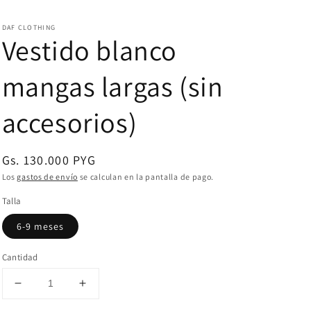
DAF CLOTHING
Vestido blanco
mangas largas (sin
accesorios)
Precio
Gs. 130.000 PYG
habitual
Los
gastos de envío
se calculan en la pantalla de pago.
Talla
6-9 meses
Cantidad
Reducir
Aumentar
cantidad
cantidad