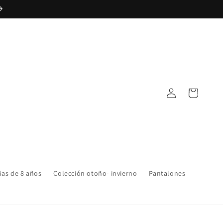
Iniciar
Carrito
sesión
ñas de 8 años
Colección otoño- invierno
Pantalones