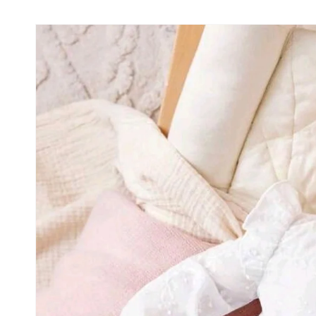
Ir
directamente
a la
información
del producto