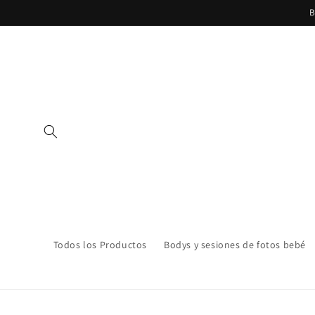
Ir
B
directamente
al contenido
Todos los Productos
Bodys y sesiones de fotos bebé