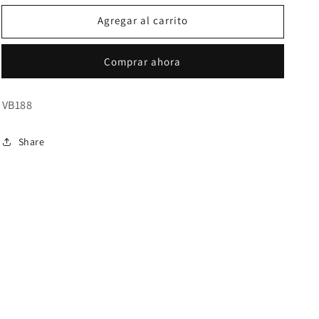
para
para
Agregar al carrito
Vestido
Vestido
blanco
blanco
mangas
mangas
Comprar ahora
largas
largas
(sin
(sin
accesorios)
accesorios)
VB188
Share