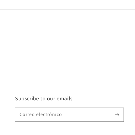
una
ventana
modal
Subscribe to our emails
Correo electrónico