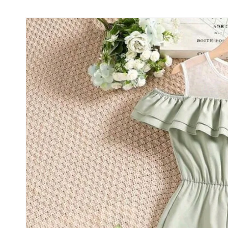
Ir
directamente
a la
información
del producto