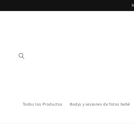
Ir
B
directamente
al contenido
Todos los Productos
Bodys y sesiones de fotos bebé