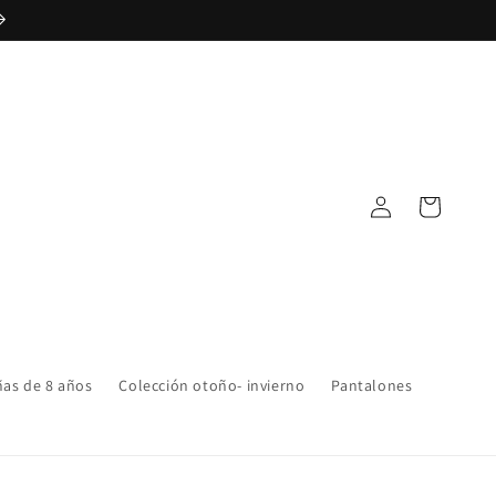
Iniciar
Carrito
sesión
ñas de 8 años
Colección otoño- invierno
Pantalones