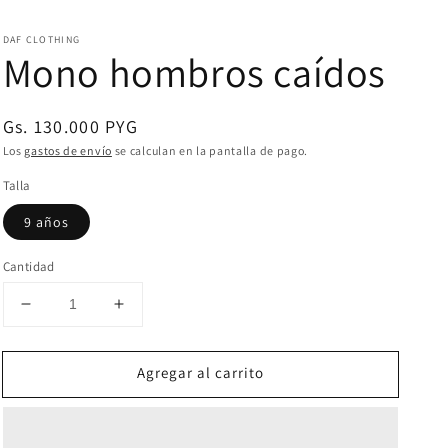
DAF CLOTHING
Mono hombros caídos
Precio
Gs. 130.000 PYG
habitual
Los
gastos de envío
se calculan en la pantalla de pago.
Talla
9 años
Cantidad
Reducir
Aumentar
cantidad
cantidad
para
para
Agregar al carrito
Mono
Mono
hombros
hombros
caídos
caídos