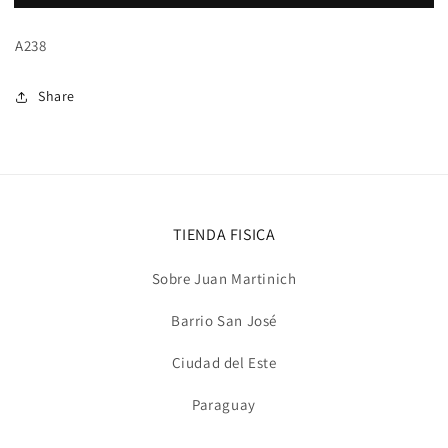
cuello,
cuello,
segunda
segunda
A238
piel
piel
Share
TIENDA FISICA
Sobre Juan Martinich
Barrio San José
Ciudad del Este
Paraguay