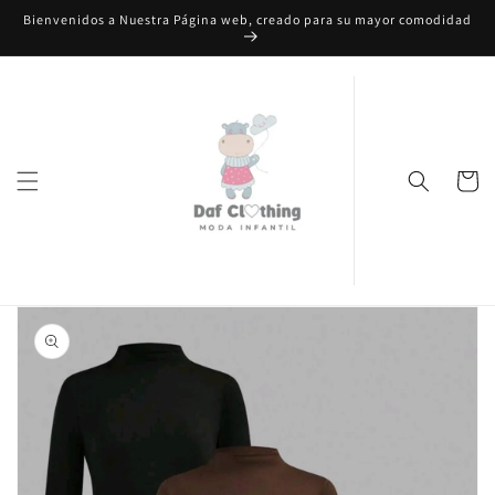
Ir
Bienvenidos a Nuestra Página web, creado para su mayor comodidad
directamente
al contenido
Carrito
Ir
directamente
a la
información
del producto