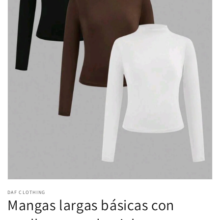
Abrir
elemento
DAF CLOTHING
multimedia
Mangas largas básicas con
1
en
una